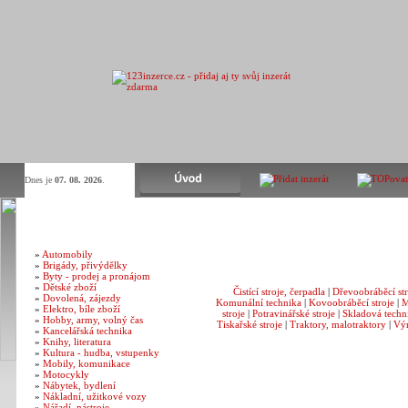
Dnes je
07. 08. 2026
.
Kategorie inzerátů
Stroje
»
Automobily
»
Brigády, přivýdělky
»
Byty - prodej a pronájom
»
Dětské zboží
Čistící stroje, čerpadla
|
Dřevoobráběcí str
»
Dovolená, zájezdy
Komunální technika
|
Kovoobráběcí stroje
|
M
»
Elektro, bíle zboží
stroje
|
Potravinářské stroje
|
Skladová techni
»
Hobby, army, volný čas
Tiskařské stroje
|
Traktory, malotraktory
|
Výr
»
Kancelářská technika
»
Knihy, literatura
»
Kultura - hudba, vstupenky
»
Mobily, komunikace
»
Motocykly
Filtrování inzerátů
»
Nábytek, bydlení
»
Nákladní, užitkové vozy
»
Nářadí, nástroje