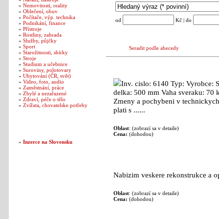
»
Nemovitosti, reality
»
Oblečení, obuv
»
Počítače, výp. technika
od
Kč | do
»
Podnikání, finance
»
Přístroje
»
Rostliny, zahrada
»
Služby, půjčky
»
Sport
Seradit podle abecedy
»
Starožitnosti, sbírky
»
Stroje
»
Studium a učebnice
Odvalovaci obrazecka STANKO: Dohodo
»
Suroviny, polotovary
»
Ubytování (ČR, svět)
»
Video, foto, audio
Inv. cislo: 6140 Typ: Vyrobce
»
Zaměstnání, práce
delka: 500 mm Vaha sveraku: 70 k
»
Zbylé a nezařazené
»
Zdraví, péče o tělo
Zmeny a pochybeni v technickych 
»
Zvířata, chovatelske potřeby
plati s ......
Naše další weby
Oblast
: (zobrazí sa v detaile)
Cena:
(dohodou)
»
Inzerce na Slovensku
ZEDNICKE A OBKLADACSKE PRACE:
Nabizim veskere rekonstrukce a opravy....
Oblast
: (zobrazí sa v detaile)
Cena:
(dohodou)