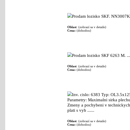
Lozisko SKF: 4 000
- externí - Stroje - [06.
Prodam lozisko SKF. NN3007K/S
Oblast
: (zobrazí sa v detaile)
Cena:
(dohodou)
Lozisko SKF 6232M: 13 000
- externí - Str
Prodam lozisko SKF 6263 M. ...
Oblast
: (zobrazí sa v detaile)
Cena:
(dohodou)
Odvijeci a rovnaci linka ZAKO OL3.5x12
Inv. cislo: 6383 Typ: OL3.5x
Parametry: Maximalni sirka plech
Zmeny a pochybeni v technickych 
plati s vyh ......
Oblast
: (zobrazí sa v detaile)
Cena:
(dohodou)