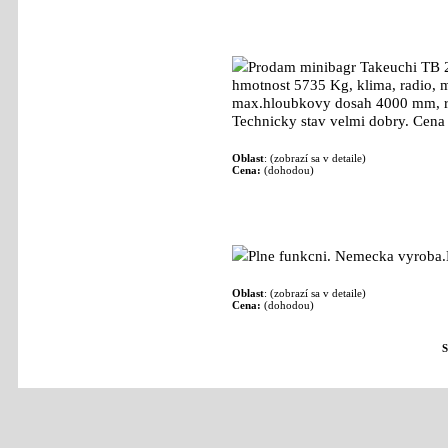
Minibagr Takeuchi TB 260 - 5,7 t: 890 00
-
Prodam minibagr Takeuchi TB 2
hmotnost 5735 Kg, klima, radio, 
max.hloubkovy dosah 4000 mm, r
Technicky stav velmi dobry. Cena u 
Oblast
: (zobrazí sa v detaile)
Cena:
(dohodou)
Mala dvoukotoucova bruska: 800
- externí
Plne funkcni. Nemecka vyroba.Lz
Oblast
: (zobrazí sa v detaile)
Cena:
(dohodou)
S