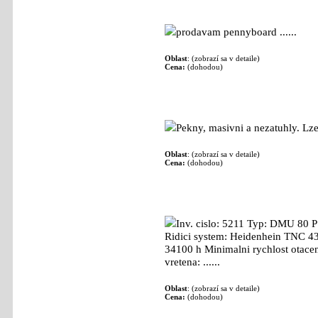
Pennyboard: 200
- externí - Stroje - [06.02.
prodavam pennyboard ......
Oblast
: (zobrazí sa v detaile)
Cena:
(dohodou)
Sverak: 1 200
- externí - Stroje - [06.02.202
Pekny, masivni a nezatuhly. Lze 
Oblast
: (zobrazí sa v detaile)
Cena:
(dohodou)
Obrabeci centrum (Univerzalni) Deckel M
Inv. cislo: 5211 Typ: DMU 80 
Ridici system: Heidenhein TNC 4
34100 h Minimalni rychlost otacen
vretena: ......
Oblast
: (zobrazí sa v detaile)
Cena:
(dohodou)