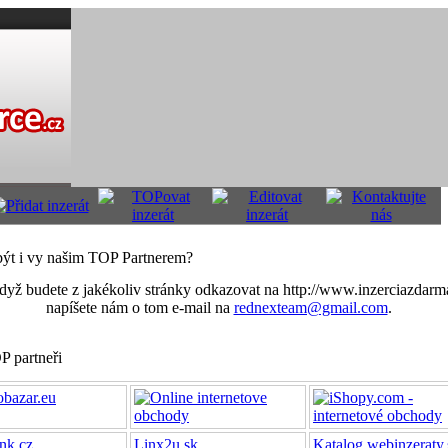
být i vy našim TOP Partnerem?
když budete z jakékoliv stránky odkazovat na http://www.inzerciazdarm
napíšete nám o tom e-mail na
rednexteam@gmail.com
.
P partneři
nk.cz
Linx2u.sk
Katalog.webinzeraty.