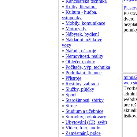
»
Kancelářská technika
»
Knihy, literatura
Plasto
»
Kultura - hudba,
Plasto
vstupenky
dvere,
»
Mobily, komunikace
bezpla
»
Motocykly
ponuky
»
Nábytek, bydlení
»
Nákladní, užitkové
vozy
»
Nářadí, nástroje
»
Nemovitosti, reality
»
Oblečení, obuv
»
Počítače, výp. technika
»
Podnikání, finance
minus2
»
Přístroje
web st
»
Rostliny, zahrada
Tvorb
»
Služby, půjčky
admini
»
Sport
webdiz
»
Starožitnosti, sbírky
pre reš
»
Stroje
aktual
»
Studium a učebnice
lístkov
»
Suroviny, polotovary
»
Ubytování (ČR, svět)
»
Video, foto, audio
»
Zaměstnání, práce