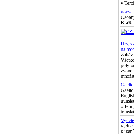
v Terc
www.pe
Osobný
Krá¾a
Hry, z
na mob
Zabáva
Všetko
polyfo
zvonen
množst
Gaelic 
Gaelic
Englis
transla
offerin
transla
Vydele
vydìlej
klikan