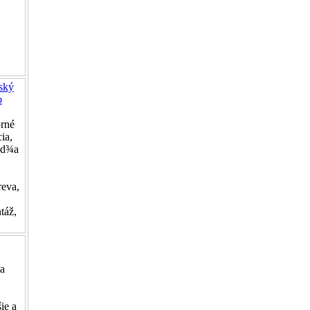
ský
o
orné
ia,
od¾a
eva,
táž,
na
ie a