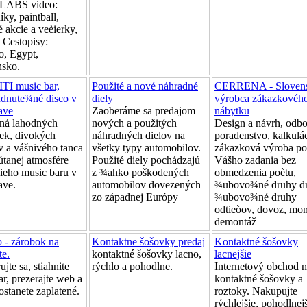
ABS video:
ky, paintball,
 akcie a veèierky,
. Cestopisy:
, Egypt,
sko.
TI music bar,
Použité a nové náhradné
CERRENA - Sloven
dnute¾né disco v
diely
výrobca zákazkovéh
lave
Zaoberáme sa predajom
nábytku
ná lahodných
nových a použitých
Design a návrh, odb
iek, divokých
náhradných dielov na
poradenstvo, kalkulác
v a vášnivého tanca
všetky typy automobilov.
zákazková výroba p
útanej atmosfére
Použité diely pochádzajú
Vášho zadania bez
šieho music baru v
z ¾ahko poškodených
obmedzenia poètu,
ave.
automobilov dovezených
¾ubovo¾né druhy dr
zo západnej Európy
¾ubovo¾né druhy
odtieòov, dovoz, mon
demontáž
 - zárobok na
Kontaktne šošovky predaj
Kontaktné šošovky
te.
kontaktné šošovky lacno,
lacnejšie
ujte sa, stiahnite
rýchlo a pohodlne.
Internetový obchod 
r, prezerajte web a
kontaktné šošovky a
ostanete zaplatené.
roztoky. Nakupujte
rýchlejšie, pohodlnejš