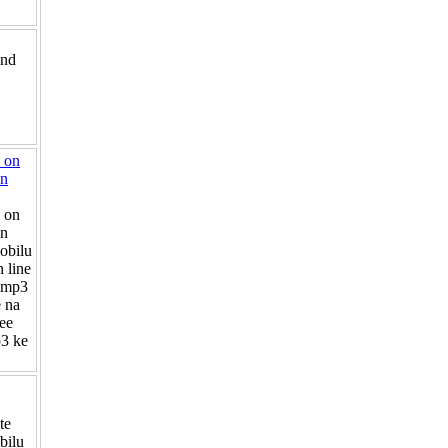
and
 on
on
 on
on
obilu
 line
y mp3
e na
ee
3 ke
te
bilu