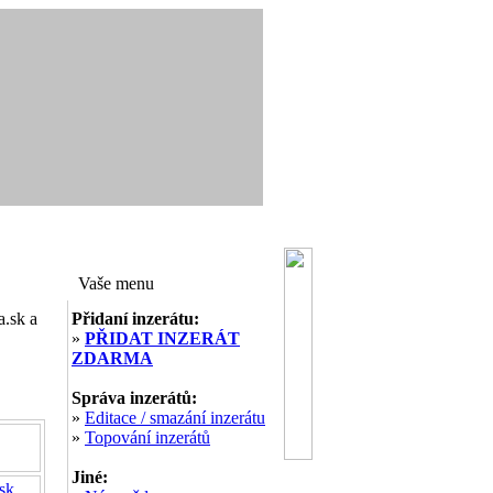
Vaše menu
a.sk a
Přidaní inzerátu:
»
PŘIDAT INZERÁT
ZDARMA
Správa inzerátů:
»
Editace / smazání inzerátu
»
Topování inzerátů
Jiné:
sk