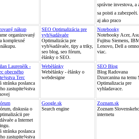
správne investova, a
sa poisti a zabezpeèi
aj ako praco
zovaný nákup
SEO Optimalizácia pre
Notebooky
ame organizovaný
vyh¾adávaèe
Notebooky Acer, Asu
a komplexné
Optimalizácia pre
Fujitsu Siemens, IB
 nákupu.
vyh¾adávaèe, tipy a triky,
Lenovo, Dell a omn
seo blog, seo fórum,
viac.
èlánky o SEO.
ilan Laurenèík -
Webèlánky
SEO Blog
ec obecného
Webèlánky - èlánky o
Blog Radovana
ite¾stva Terc
webdesigne
Dzurcanina na temu
 stránka poslanca
Optimalizacia pre
ho zastupite¾stva
vyhladavace.
hovej
órum
Google.sk
Zoznam.sk
rum, diskusia o
Search engine
Zoznam Slovenskeh
timalizácii pre
internetu
ávaèe a Internet
ingu.
 stránka poslanca
ho zastupite¾stva