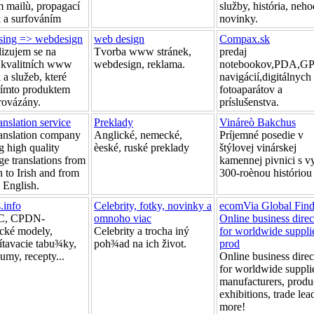
m mailù, propagací
služby, história, neh
k a surfováním
novinky.
sing => webdesign
web design
Compax.sk
lizujem se na
Tvorba www stránek,
predaj
 kvalitních www
webdesign, reklama.
notebookov,PDA,G
 a služeb, které
navigácií,digitálnych
 tímto produktem
fotoaparátov a
rovázány.
príslušenstva.
ranslation service
Preklady
Vináreò Bakchus
translation company
Anglické, nemecké,
Príjemné posedie v
g high quality
èeské, ruské preklady
štýlovej vinárskej
ge translations from
kamennej pivnici s v
 to Irish and from
300-roènou históriou
o English.
.info
Celebrity, fotky, novinky a
ecomVia Global Find
C, CPDN-
omnoho viac
Online business direc
ické modely,
Celebrity a trocha iný
for worldwide suppli
ítavacie tabu¾ky,
poh¾ad na ich život.
prod
umy, recepty...
Online business direc
for worldwide supplie
manufacturers, produ
exhibitions, trade le
more!