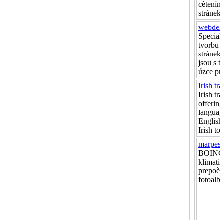
cètení
stráne
webde
Specia
tvorbu
stránek
jsou s
úzce p
Irish t
Irish 
offerin
langua
English
Irish t
marpes
BOIN
klimat
prepoè
fotoalb