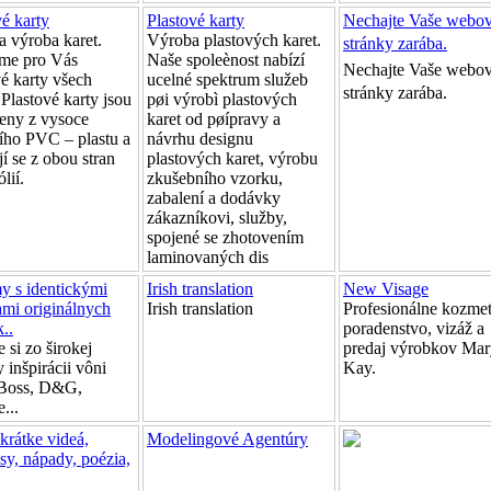
vé karty
Plastové karty
Nechajte Vaše webo
a výroba karet.
Výroba plastových karet.
stránky zarába.
me pro Vás
Naše spoleènost nabízí
Nechajte Vaše webo
vé karty všech
ucelné spektrum služeb
stránky zarába.
 Plastové karty jsou
pøi výrobì plastových
eny z vysoce
karet od pøípravy a
ního PVC – plastu a
návrhu designu
í se z obou stran
plastových karet, výrobu
lií.
zkušebního vzorku,
zabalení a dodávky
zákazníkovi, služby,
spojené se zhotovením
laminovaných dis
y s identickými
Irish translation
New Visage
ami originálnych
Irish translation
Profesionálne kozmet
..
poradenstvo, vizáž a
 si zo širokej
predaj výrobkov Mar
 inšpirácii vôni
Kay.
Boss, D&G,
...
krátke videá,
Modelingové Agentúry
sy, nápady, poézia,