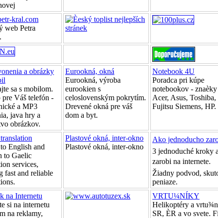
hovej
tr-kral.com
 web Petra
.
vonenia a obrázky
Eurookná, okná
Notebook 4U
il
Eurookná, výroba
Poradca pri kúpe
jte sa s mobilom.
eurookien s
notebookov - znaèky
 pre Váš telefón -
celoslovenským pokrytím.
Acer, Asus, Toshiba,
nické a MP3
Drevené okná pre váš
Fujitsu Siemens, HP.
ia, java hry a
dom a byt.
vo obrázkov.
translation
Plastové okná, inter-okno
Ako jednoducho zaro
 to English and
Plastové okná, inter-okno
3 jednoduché kroky 
h to Gaelic
zarobi na internete.
tion services,
g fast and reliable
Žiadny podvod, skut
tions.
peniaze.
k na Internetu
VRTU¼NÍKY
te si na internetu
Helikoptéry a vrtu¾n
ím na reklamy,
SR, ÈR a vo svete. F