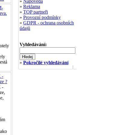
»
Nápověda
»
Reklama
-
»
TOP partneři
ava.
»
Provozní podmínky
»
GDPR - ochrana osobních
údajů
Vyhledávání:
otely
ely
está
»
Pokročilé vyhledávání
 -
ze ?
 -
ze,
e,
Vám
 ako