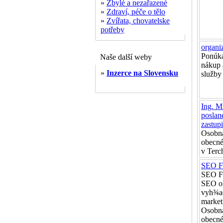
»
Zbylé a nezařazené
»
Zdraví, péče o tělo
»
Zvířata, chovatelske
potřeby
organi
Ponúk
Naše další weby
nákup 
»
Inzerce na Slovensku
služby
Ing. M
poslan
zastup
Osobná
obecné
v Terc
SEO F
SEO Fó
SEO op
vyh¾ad
market
Osobná
obecné