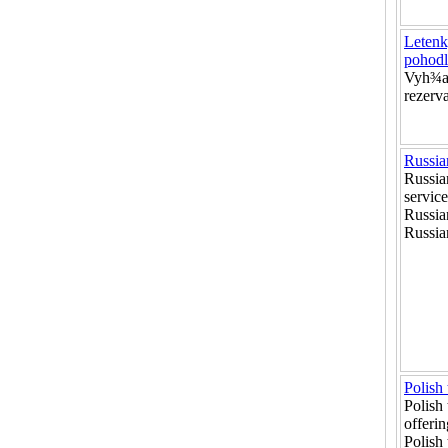
Letenk
pohodl
Vyh¾ad
rezerv
Russian
Russian
service
Russia
Russian
Polish 
Polish 
offerin
Polish