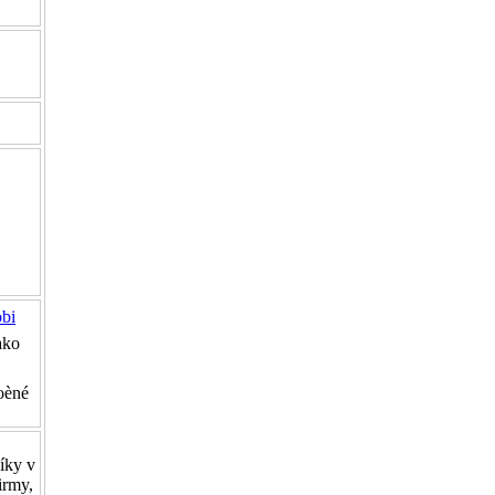
bi
ako
oèné
íky v
irmy,