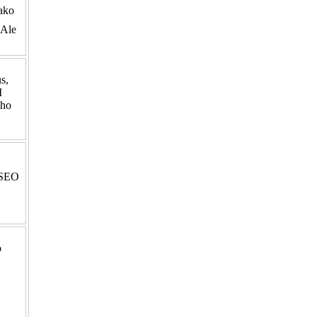
 ako
. Ale
s,
M
oho
 SEO
o