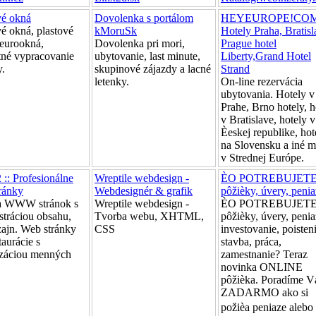
vé okná
Dovolenka s portálom
HEYEUROPE!COM
vé okná, plastové
kMoruSk
Hotely Praha, Bratisl
 eurookná,
Dovolenka pri mori,
Prague hotel
tné vypracovanie
ubytovanie, last minute,
Liberty,Grand Hotel
.
skupinové zájazdy a lacné
Strand
letenky.
On-line rezervácia
ubytovania. Hotely v
Prahe, Brno hotely, h
v Bratislave, hotely v
Èeskej republike, hot
na Slovensku a iné m
v Strednej Európe.
 :: Profesionálne
Wreptile webdesign -
ÈO POTREBUJETE
ránky
Webdesignér & grafik
pôžièky, úvery, penia
a WWW stránok s
Wreptile webdesign -
ÈO POTREBUJETE
stráciou obsahu,
Tvorba webu, XHTML,
pôžièky, úvery, penia
ajn. Web stránky
CSS
investovanie, poisteni
taurácie s
stavba, práca,
izáciou menných
zamestnanie? Teraz
.
novinka ONLINE
pôžièka. Poradíme 
ZADARMO ako si
požièa peniaze alebo