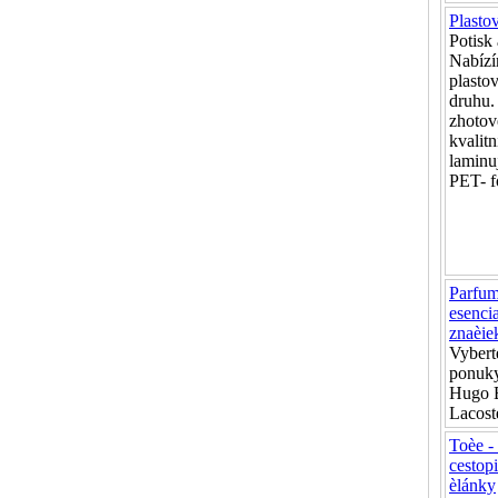
Plasto
Potisk 
Nabízí
plasto
druhu.
zhotov
kvalit
laminuj
PET- fó
Parfum
esenci
znaèiek
Vyberte
ponuky
Hugo 
Lacoste
Toèe - 
cestopi
èlánky