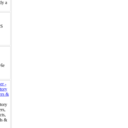
ody a
PS
yše
er -
tory
ers &
tory
rs,
cts,
ads &