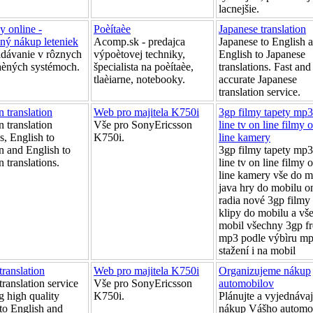
lacnejšie.
y online -
Poèítaèe
Japanese translation
ný nákup leteniek
Acomp.sk - predajca
Japanese to English 
ávanie v rôznych
výpoètovej techniky,
English to Japanese
aèných systémoch.
špecialista na poèítaèe,
translations. Fast and
tlaèiarne, notebooky.
accurate Japanese
translation service.
 translation
Web pro majitela K750i
3gp filmy tapety mp3
 translation
Vše pro SonyEricsson
line tv on line filmy 
s, English to
K750i.
line kamery
n and English to
3gp filmy tapety mp3
 translations.
line tv on line filmy 
line kamery vše do m
java hry do mobilu on
radia nové 3gp film
klipy do mobilu a vš
mobil všechny 3gp fr
mp3 podle výbìru mp
stažení i na mobil
translation
Web pro majitela K750i
Organizujeme nákup
translation service
Vše pro SonyEricsson
automobilov
g high quality
K750i.
Plánujte a vyjednávaj
 to English and
nákup Vášho automo