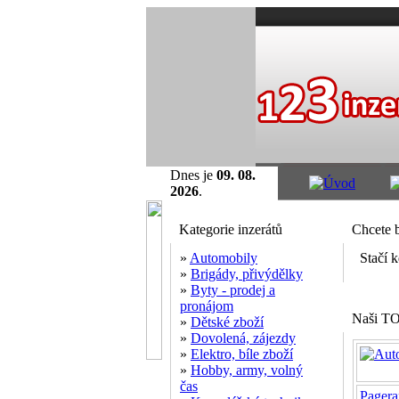
Dnes je
09. 08.
2026
.
Kategorie inzerátů
Chcete 
»
Automobily
Stačí 
»
Brigády, přivýdělky
»
Byty - prodej a
pronájom
Naši TO
»
Dětské zboží
»
Dovolená, zájezdy
»
Elektro, bíle zboží
»
Hobby, army, volný
čas
Pagera