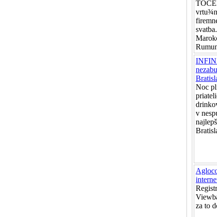
TOCEL
vrtu¾ní
firemné
svatba
Maroko
Rumun
INFINI
nezabu
Bratis
Noc pl
priatel
drinko
v nesp
najlep
Bratisl
Agloco
interne
Registr
Viewba
za to d